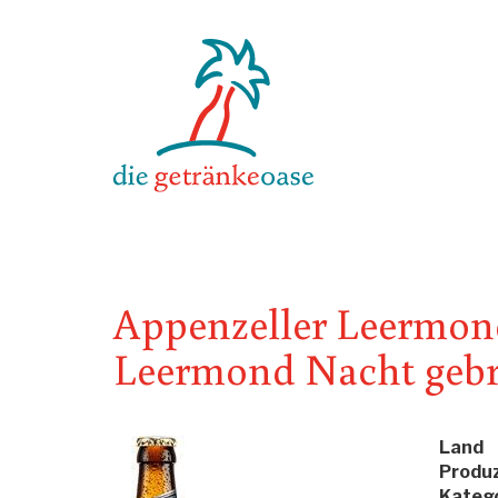
Appenzeller Leermond 
Leermond Nacht geb
Land
Produ
Katego