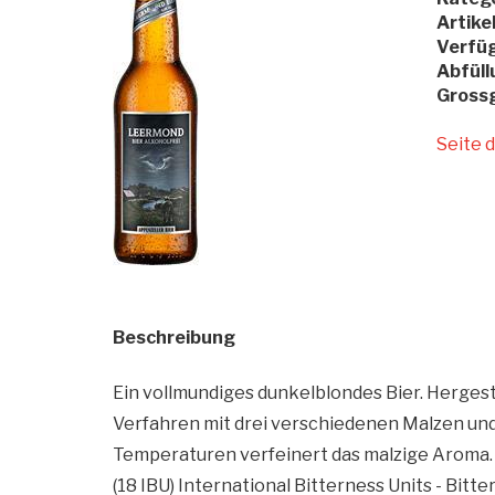
Artik
Verfüg
Abfüll
Gross
Seite 
Beschreibung
Ein vollmundiges dunkelblondes Bier. Hergest
Verfahren mit drei verschiedenen Malzen und
Temperaturen verfeinert das malzige Aroma.
(18 IBU) International Bitterness Units - Bitt