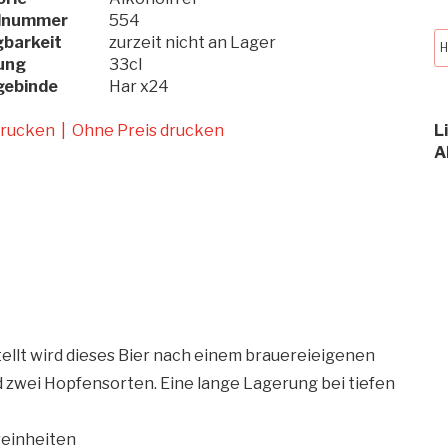
elnummer
554
barkeit
zurzeit nicht an Lager
H
ung
33cl
gebinde
Har x24
drucken
|
Ohne Preis drucken
L
A
ellt wird dieses Bier nach einem brauereieigenen
 zwei Hopfensorten. Eine lange Lagerung bei tiefen
ereinheiten