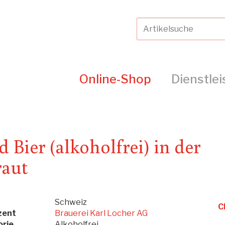
Online-Shop
Dienstle
Bier (alkoholfrei) in der
raut
Schweiz
C
zent
Brauerei Karl Locher AG
rie
Alkoholfrei