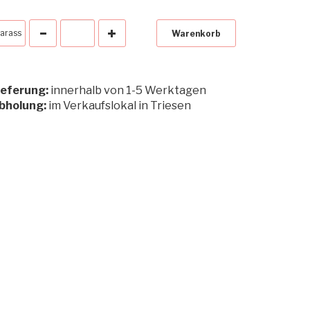
arass
Warenkorb
ieferung:
innerhalb von 1-5 Werktagen
bholung:
im Verkaufslokal in Triesen